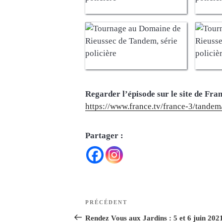
Regarder l’épisode sur le site de Fran
https://www.france.tv/france-3/tandem
Partager :
Navigation
Article
PRÉCÉDENT
de
précédent
Rendez Vous aux Jardins : 5 et 6 juin 202