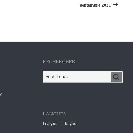
septembre 2021
RECHERCHER
Recherche
Recher
pour
:
OM
LANGUES
Français
English