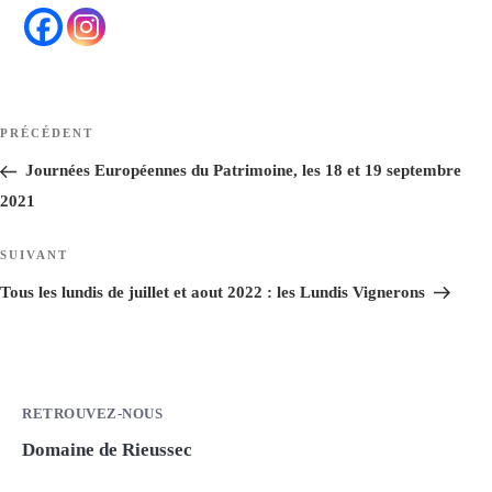
Navigation
Article
PRÉCÉDENT
de
précédent
Journées Européennes du Patrimoine, les 18 et 19 septembre
l’article
2021
Article
SUIVANT
suivant
Tous les lundis de juillet et aout 2022 : les Lundis Vignerons
RETROUVEZ-NOUS
Domaine de Rieussec