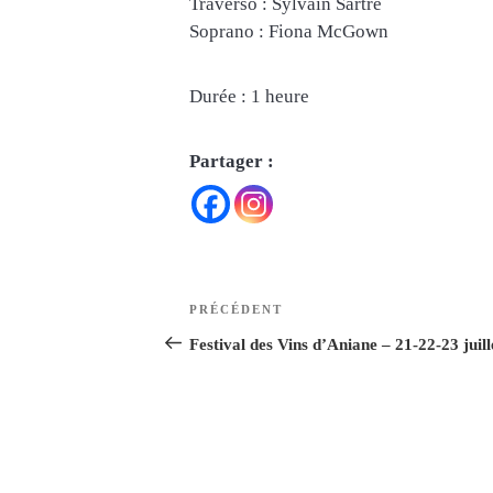
Traverso : Sylvain Sartre
Soprano : Fiona McGown
Durée : 1 heure
Partager :
Navigation
Article
PRÉCÉDENT
de
précédent
Festival des Vins d’Aniane – 21-22-23 juil
l’article