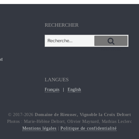
RECHERCHER
Recherche
pour
Recherche
:
OM
LANGUES
Français
English
© 2017-2026
Domaine de Rieussec, Vignoble la Croix Deltort
Photos : Marie-Hélène Deltort, Olivier Maynard, Mathias Leclerc
Mentions légales
|
Politique de confidentialité