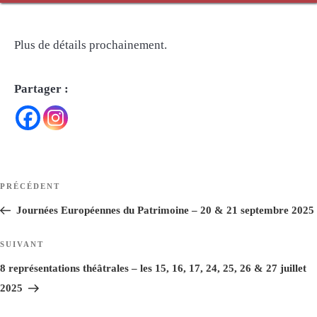
Plus de détails prochainement.
Partager :
Navigation
Article
PRÉCÉDENT
de
précédent
Journées Européennes du Patrimoine – 20 & 21 septembre 2025
l’article
Article
SUIVANT
suivant
8 représentations théâtrales – les 15, 16, 17, 24, 25, 26 & 27 juillet
2025