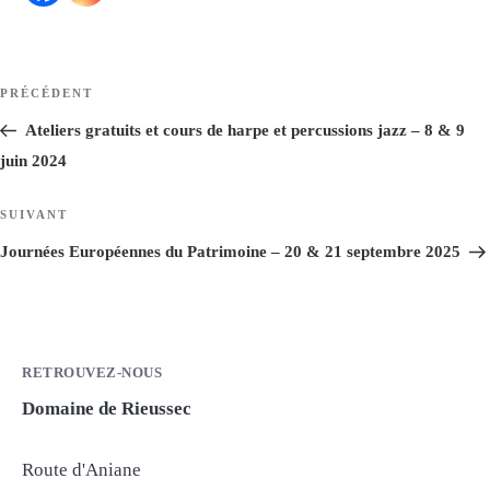
Navigation
Article
PRÉCÉDENT
de
précédent
Ateliers gratuits et cours de harpe et percussions jazz – 8 & 9
l’article
juin 2024
Article
SUIVANT
suivant
Journées Européennes du Patrimoine – 20 & 21 septembre 2025
RETROUVEZ-NOUS
Domaine de Rieussec
Route d'Aniane