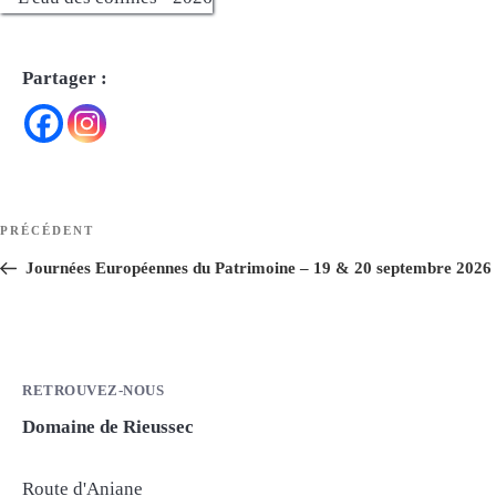
Partager :
Navigation
Article
PRÉCÉDENT
de
précédent
Journées Européennes du Patrimoine – 19 & 20 septembre 2026
l’article
RETROUVEZ-NOUS
Domaine de Rieussec
Route d'Aniane