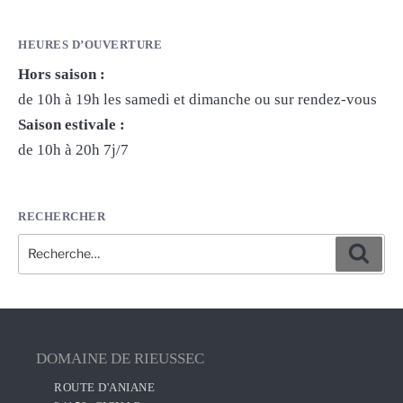
HEURES D’OUVERTURE
Hors saison :
de 10h à 19h les samedi et dimanche ou sur rendez-vous
Saison estivale :
de 10h à 20h 7j/7
RECHERCHER
Recherche
Reche
pour
:
DOMAINE DE RIEUSSEC
ROUTE D'ANIANE