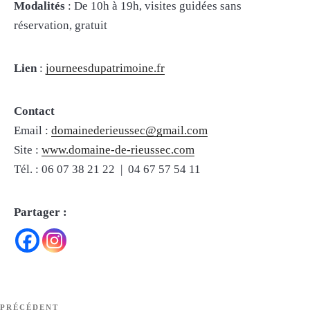
Modalités
: De 10h à 19h, visites guidées sans
réservation, gratuit
Lien
:
journeesdupatrimoine.fr
Contact
Email :
domainederieussec@gmail.com
Site :
www.domaine-de-rieussec.com
Tél. : 06 07 38 21 22 | 04 67 57 54 11
Partager :
Navigation
Article
PRÉCÉDENT