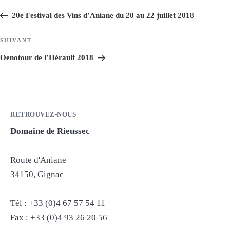
de
précédent
20e Festival des Vins d’Aniane du 20 au 22 juillet 2018
l’article
Article
SUIVANT
suivant
Oenotour de l’Hérault 2018
RETROUVEZ-NOUS
Domaine de Rieussec
Route d'Aniane
34150, Gignac
Tél : +33 (0)4 67 57 54 11
Fax : +33 (0)4 93 26 20 56