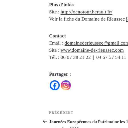
Plus d’infos
Site :
http://oenotour.herault.fr/
Voir la fiche du Domaine de Rieussec
i
Contact
Email :
domainederieussec@gmail.co
Site :
www.domaine-de-rieussec.com
Tél. : 06 07 38 21 22 | 04 67 57 54 11
Partager :
Navigation
Article
PRÉCÉDENT
de
précédent
Journées Européennes du Patrimoine les 1