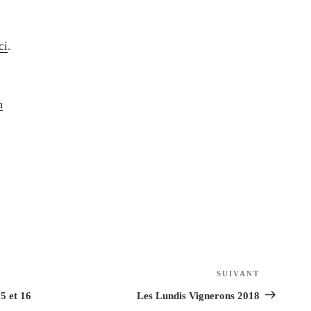
ci
.
m
SUIVANT
Article
suivant
5 et 16
Les Lundis Vignerons 2018