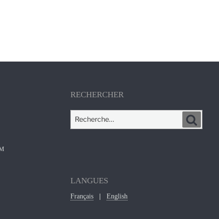
RECHERCHER
Recherche
Recher
pour
:
OM
LANGUES
Français
English