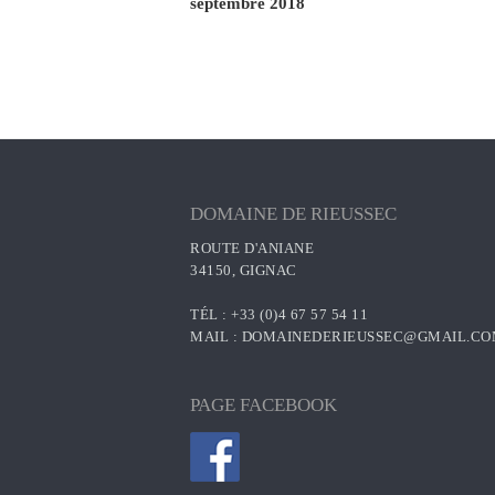
l’article
septembre 2018
DOMAINE DE RIEUSSEC
ROUTE D'ANIANE
34150, GIGNAC
TÉL : +33 (0)4 67 57 54 11
MAIL :
DOMAINEDERIEUSSEC@GMAIL.C
PAGE FACEBOOK