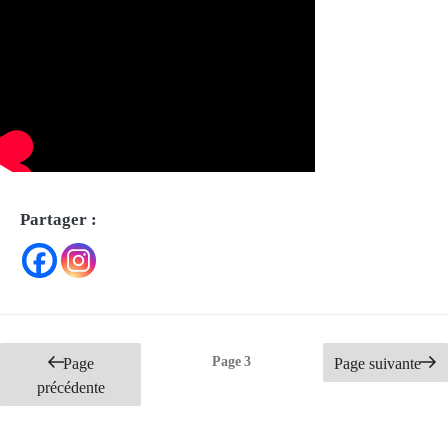
Partager :
Pagination
Page
3
Page
Page suivante
des
précédente
publications